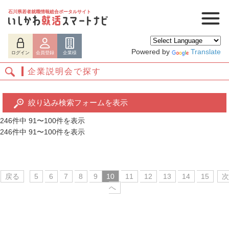
石川県若者就職情報総合ポータルサイト
Powered by
Translate
ログイン
会員登録
企業様
企業説明会で探す
絞り込み検索フォームを表示
246件中 91〜100件を表示
246件中 91〜100件を表示
ログイン
会員登録
企業様
戻る
5
6
7
8
9
10
11
12
13
14
15
次
へ