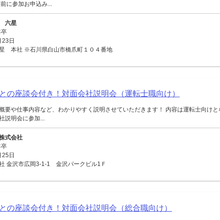
前に参加お申込み...
 六星
年卒
月23日
星 本社 ※石川県白山市橋爪町１０４番地
との座談会付き！対面会社説明会（運転士職向け）
概要や仕事内容など、わかりやすく説明させていただきます！ 内容は運転士向けと
説明会に参加...
株式会社
年卒
月25日
 金沢市広岡3-1-1 金沢パークビル1Ｆ
との座談会付き！対面会社説明会（総合職向け）