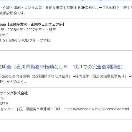
・介護・印刷・コンサル等、多彩な事業を展開するSHOEIグループの戦略と「若手
業説明会です。 ...
Igroup【正栄産業㈱・正栄ウェルフェア㈱】
年卒・2028年卒・2027年卒・・既卒
月26日
5丁目9-8 SHOEIグループ本社
)会社説明会（石川県勤務※転勤なし※ 1対1での完全個別開催）
開発の仕事内容説明（製品開発プロセス紹介） ●社内見学（設計の職場見学あり） 
）をどのよう...
ウイング株式会社
年卒
月27日
ー ［石川県能美市寺井町ニ103］ https://www.todraw.co.jp/access/cad.html