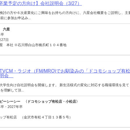
月卒業予定の方向け】会社説明会（3/27）
検討の方や６次産業化にご興味をお持ちの方向けに、六星会社概要をご説明し、主
前に参加お申込み...
 六星
年卒
月27日
星 本社 ※石川県白山市橋爪町１０４番地
TVCM・ラジオ（FM/MRO)でお馴染みの「ドコモショップ有
説明会
大学生向け自社説明会を開催します。 新生活様式の変化に対応する職場環境を見て
を理解して頂...
ピーシーシー 〈ドコモショップ有松店・小松店〉
卒・2027年卒
ップ有松店 （金沢市有松４丁目１３番５号）