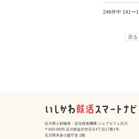
246件中 141〜
戻る
石川県人材確保・定住推進機構 ジョブカフェ石川
〒920-0935 石川県金沢市石引4丁目17番1号
石川県本多の森庁舎 1階