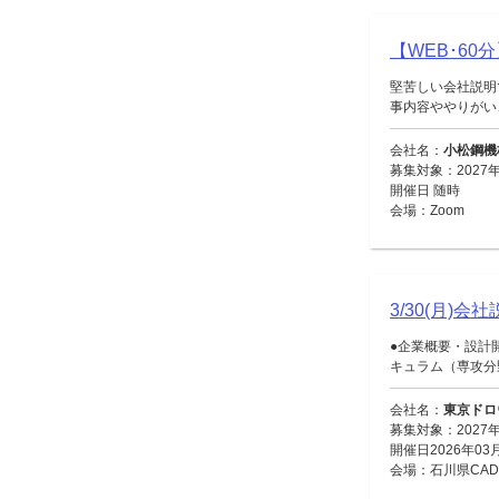
【WEB･6
堅苦しい会社説明
事内容ややりがい、
会社名：
小松鋼機
募集対象：2027
開催日 随時
会場：Zoom
3/30(月
●企業概要・設計
キュラム（専攻分野
会社名：
東京ドロ
募集対象：2027
開催日2026年03
会場：石川県CADセンタ