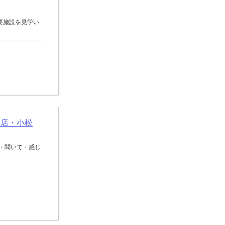
要施設を見学い
松店・小松
・聞いて・感じ