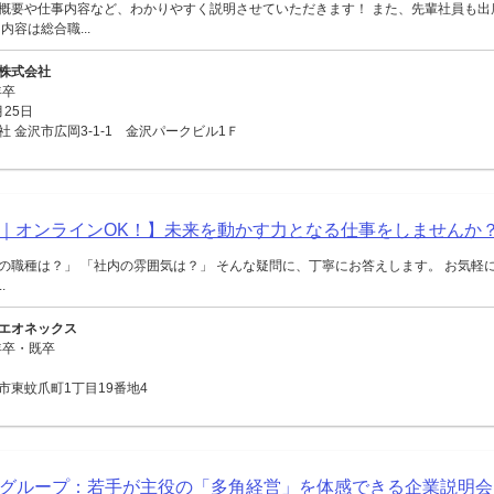
概要や仕事内容など、わかりやすく説明させていただきます！ また、先輩社員も出
内容は総合職...
株式会社
年卒
月25日
 金沢市広岡3-1-1 金沢パークビル1Ｆ
｜オンラインOK！】未来を動かす力となる仕事をしませんか
の職種は？」 「社内の雰囲気は？」 そんな疑問に、丁寧にお答えします。 お気軽
.
エオネックス
年卒・既卒
市東蚊爪町1丁目19番地4
HOEIグループ：若手が主役の「多角経営」を体感できる企業説明会