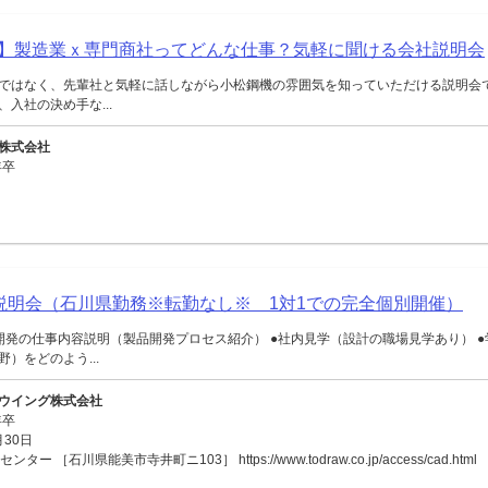
0分】製造業ｘ専門商社ってどんな仕事？気軽に聞ける会社説明会
ではなく、先輩社と気軽に話しながら小松鋼機の雰囲気を知っていただける説明会
入社の決め手な...
株式会社
年卒
)会社説明会（石川県勤務※転勤なし※ 1対1での完全個別開催）
開発の仕事内容説明（製品開発プロセス紹介） ●社内見学（設計の職場見学あり） 
）をどのよう...
ウイング株式会社
年卒
月30日
ー ［石川県能美市寺井町ニ103］ https://www.todraw.co.jp/access/cad.html