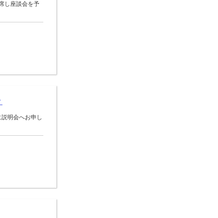
席し座談会を予
？
に説明会へお申し