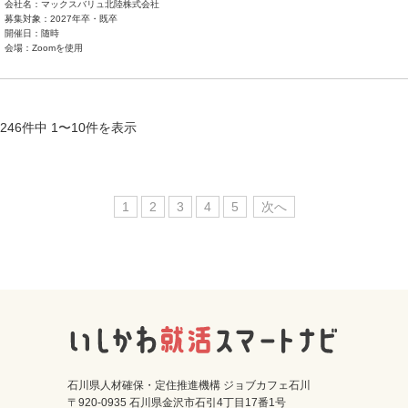
会社名：マックスバリュ北陸株式会社
募集対象：2027年卒・既卒
開催日：随時
会場：Zoomを使用
246件中 1〜10件を表示
1
2
3
4
5
次へ
石川県人材確保・定住推進機構 ジョブカフェ石川
〒920-0935 石川県金沢市石引4丁目17番1号