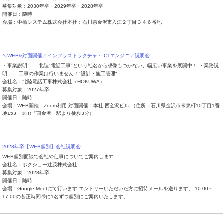
募集対象：2030年卒・2029年卒・2028年卒
開催日：随時
会場：中橋システム株式会社本社：石川県金沢市入江２丁目３４６番地
＼WEB&対面開催／インフラストラクチャ・ICTエンジニア説明会
・事業説明 …北陸"電話工事"という社名から想像もつかない、幅広い事業を展開中！ ・業務説
明 …工事の作業は行いません！"設計・施工管理"...
会社名：北陸電話工事株式会社（HOKUWA）
募集対象：2027年卒
開催日：随時
会場：WEB開催：Zoom利用 対面開催：本社 西金沢ビル （住所：石川県金沢市米泉町10丁目1番
地153 ※IR「西金沢」駅より徒歩3分）
2028年卒【WEB個別】会社説明会
WEB個別面談で会社や仕事についてご案内します
会社名：ホクショー辻茂株式会社
募集対象：2028年卒
開催日：随時
会場：Google Meetにて行います エントリーいただいた方に招待メールを送ります。 10:00～
17:00の各正時間帯に1名ずつ個別にご案内いたします。