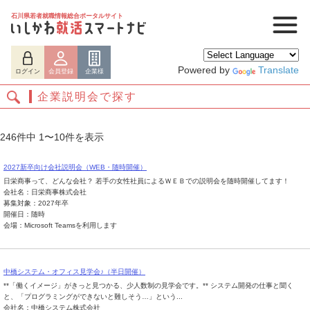
石川県若者就職情報総合ポータルサイト
Powered by
Translate
ログイン
会員登録
企業様
企業説明会で探す
246件中 1〜10件を表示
2027新卒向け会社説明会（WEB・随時開催）
日栄商事って、どんな会社？ 若手の女性社員によるＷＥＢでの説明会を随時開催してます！
会社名：日栄商事株式会社
募集対象：2027年卒
開催日：随時
会場：Microsoft Teamsを利用します
ログイン
会員登録
企業様
中橋システム・オフィス見学会♪（半日開催）
**「働くイメージ」がきっと見つかる、少人数制の見学会です。** システム開発の仕事と聞く
と、「プログラミングができないと難しそう…」という...
会社名：中橋システム株式会社