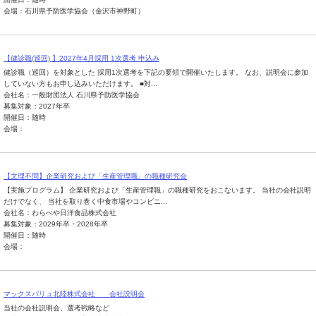
会場：石川県予防医学協会（金沢市神野町）
【健診職(巡回) 】2027年4月採用 1次選考 申込み
健診職（巡回）を対象とした 採用1次選考を下記の要領で開催いたします。 なお、説明会に参加
していない方もお申し込みいただけます。 ■対...
会社名：一般財団法人 石川県予防医学協会
募集対象：2027年卒
開催日：随時
会場：
【文理不問】企業研究および「生産管理職」の職種研究会
【実施プログラム】 企業研究および「生産管理職」の職種研究をおこないます。 当社の会社説明
だけでなく、 当社を取り巻く中食市場やコンビニ...
会社名：わらべや日洋食品株式会社
募集対象：2029年卒・2028年卒
開催日：随時
会場：
マックスバリュ北陸株式会社 会社説明会
当社の会社説明会、選考戦略など