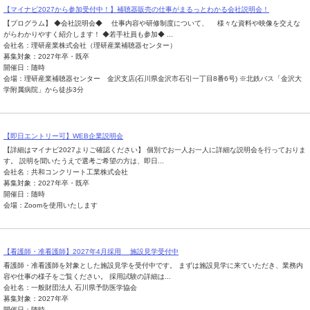
【マイナビ2027から参加受付中！】補聴器販売の仕事がまるっとわかる会社説明会！
【プログラム】 ◆会社説明会◆ 仕事内容や研修制度について、 様々な資料や映像を交えな
がらわかりやすく紹介します！ ◆若手社員も参加◆ ...
会社名：理研産業株式会社（理研産業補聴器センター）
募集対象：2027年卒・既卒
開催日：随時
会場：理研産業補聴器センター 金沢支店(石川県金沢市石引一丁目8番6号) ※北鉄バス「金沢大
学附属病院」から徒歩3分
【即日エントリー可】WEB企業説明会
【詳細はマイナビ2027よりご確認ください】 個別でお一人お一人に詳細な説明会を行っておりま
す。 説明を聞いたうえで選考ご希望の方は、即日...
会社名：共和コンクリート工業株式会社
募集対象：2027年卒・既卒
開催日：随時
会場：Zoomを使用いたします
【看護師・准看護師】2027年4月採用 施設見学受付中
看護師・准看護師を対象とした施設見学を受付中です。 まずは施設見学に来ていただき、業務内
容や仕事の様子をご覧ください。 採用試験の詳細は...
会社名：一般財団法人 石川県予防医学協会
募集対象：2027年卒
開催日：随時