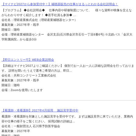
【マイナビ2027から参加受付中！】補聴器販売の仕事がまるっとわかる会社説明会！
【プログラム】 ◆会社説明会◆ 仕事内容や研修制度について、 様々な資料や映像を交えな
がらわかりやすく紹介します！ ◆若手社員も参加◆ ...
会社名：理研産業株式会社（理研産業補聴器センター）
募集対象：2027年卒・既卒
開催日：随時
会場：理研産業補聴器センター 金沢支店(石川県金沢市石引一丁目8番6号) ※北鉄バス「金沢大
学附属病院」から徒歩3分
【即日エントリー可】WEB企業説明会
【詳細はマイナビ2027よりご確認ください】 個別でお一人お一人に詳細な説明会を行っておりま
す。 説明を聞いたうえで選考ご希望の方は、即日...
会社名：共和コンクリート工業株式会社
募集対象：2027年卒・既卒
開催日：随時
会場：Zoomを使用いたします
【看護師・准看護師】2027年4月採用 施設見学受付中
看護師・准看護師を対象とした施設見学を受付中です。 まずは施設見学に来ていただき、業務内
容や仕事の様子をご覧ください。 採用試験の詳細は...
会社名：一般財団法人 石川県予防医学協会
募集対象：2027年卒
開催日：随時