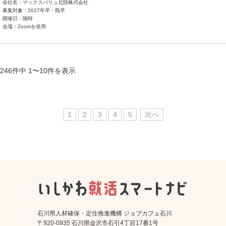
会社名：マックスバリュ北陸株式会社
募集対象：2027年卒・既卒
開催日：随時
会場：Zoomを使用
246件中 1〜10件を表示
1
2
3
4
5
次へ
石川県人材確保・定住推進機構 ジョブカフェ石川
〒920-0935 石川県金沢市石引4丁目17番1号