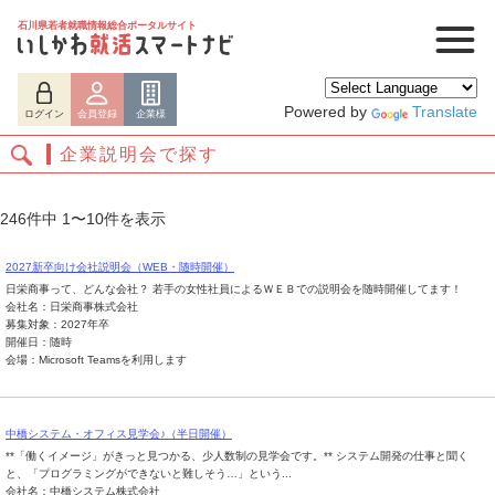
石川県若者就職情報総合ポータルサイト
Powered by
Translate
ログイン
会員登録
企業様
企業説明会で探す
246件中 1〜10件を表示
2027新卒向け会社説明会（WEB・随時開催）
日栄商事って、どんな会社？ 若手の女性社員によるＷＥＢでの説明会を随時開催してます！
会社名：日栄商事株式会社
募集対象：2027年卒
開催日：随時
会場：Microsoft Teamsを利用します
ログイン
会員登録
企業様
中橋システム・オフィス見学会♪（半日開催）
**「働くイメージ」がきっと見つかる、少人数制の見学会です。** システム開発の仕事と聞く
と、「プログラミングができないと難しそう…」という...
会社名：中橋システム株式会社