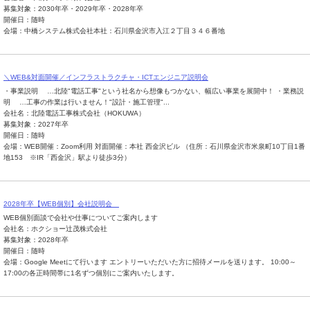
募集対象：2030年卒・2029年卒・2028年卒
開催日：随時
会場：中橋システム株式会社本社：石川県金沢市入江２丁目３４６番地
＼WEB&対面開催／インフラストラクチャ・ICTエンジニア説明会
・事業説明 …北陸"電話工事"という社名から想像もつかない、幅広い事業を展開中！ ・業務説
明 …工事の作業は行いません！"設計・施工管理"...
会社名：北陸電話工事株式会社（HOKUWA）
募集対象：2027年卒
開催日：随時
会場：WEB開催：Zoom利用 対面開催：本社 西金沢ビル （住所：石川県金沢市米泉町10丁目1番
地153 ※IR「西金沢」駅より徒歩3分）
2028年卒【WEB個別】会社説明会
WEB個別面談で会社や仕事についてご案内します
会社名：ホクショー辻茂株式会社
募集対象：2028年卒
開催日：随時
会場：Google Meetにて行います エントリーいただいた方に招待メールを送ります。 10:00～
17:00の各正時間帯に1名ずつ個別にご案内いたします。