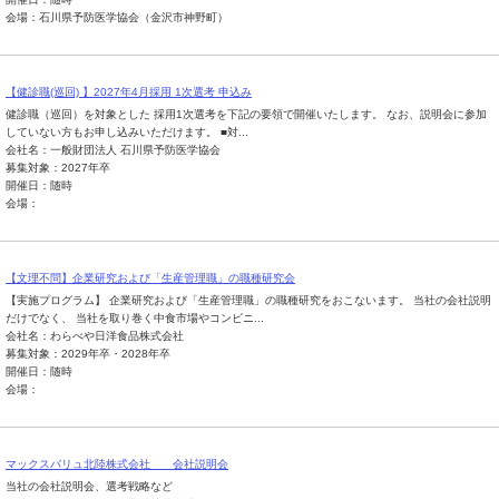
会場：石川県予防医学協会（金沢市神野町）
【健診職(巡回) 】2027年4月採用 1次選考 申込み
健診職（巡回）を対象とした 採用1次選考を下記の要領で開催いたします。 なお、説明会に参加
していない方もお申し込みいただけます。 ■対...
会社名：一般財団法人 石川県予防医学協会
募集対象：2027年卒
開催日：随時
会場：
【文理不問】企業研究および「生産管理職」の職種研究会
【実施プログラム】 企業研究および「生産管理職」の職種研究をおこないます。 当社の会社説明
だけでなく、 当社を取り巻く中食市場やコンビニ...
会社名：わらべや日洋食品株式会社
募集対象：2029年卒・2028年卒
開催日：随時
会場：
マックスバリュ北陸株式会社 会社説明会
当社の会社説明会、選考戦略など