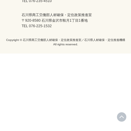
TEL 076-235-4510
石川県商工労働部人材確保・定住政策推進室
〒920-8580 石川県金沢市鞍月1丁目1番地
TEL 076-225-1532
Copyright © 石川県商工労働部人材確保・定住政策推進室／石川県人材確保・定住推進機構
All rights reserved.