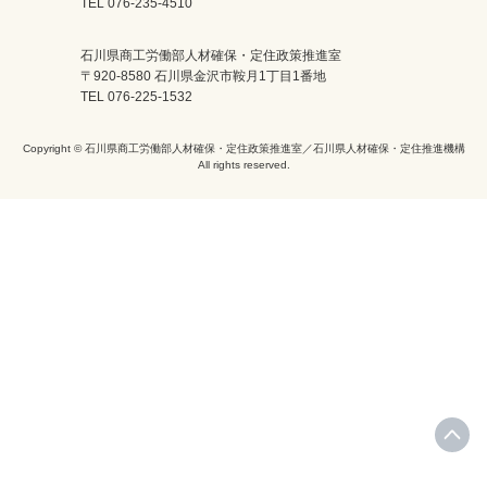
TEL 076-235-4510
石川県商工労働部人材確保・定住政策推進室
〒920-8580 石川県金沢市鞍月1丁目1番地
TEL 076-225-1532
Copyright © 石川県商工労働部人材確保・定住政策推進室／石川県人材確保・定住推進機構
All rights reserved.