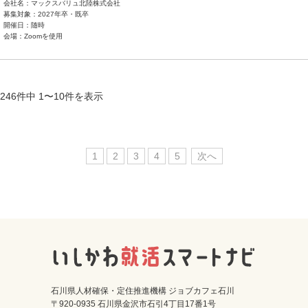
会社名：マックスバリュ北陸株式会社
募集対象：2027年卒・既卒
開催日：随時
会場：Zoomを使用
246件中 1〜10件を表示
1
2
3
4
5
次へ
石川県人材確保・定住推進機構 ジョブカフェ石川
〒920-0935 石川県金沢市石引4丁目17番1号