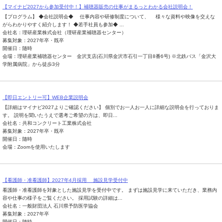
【マイナビ2027から参加受付中！】補聴器販売の仕事がまるっとわかる会社説明会！
【プログラム】 ◆会社説明会◆ 仕事内容や研修制度について、 様々な資料や映像を交えな
がらわかりやすく紹介します！ ◆若手社員も参加◆ ...
会社名：理研産業株式会社（理研産業補聴器センター）
募集対象：2027年卒・既卒
開催日：随時
会場：理研産業補聴器センター 金沢支店(石川県金沢市石引一丁目8番6号) ※北鉄バス「金沢大
学附属病院」から徒歩3分
【即日エントリー可】WEB企業説明会
【詳細はマイナビ2027よりご確認ください】 個別でお一人お一人に詳細な説明会を行っておりま
す。 説明を聞いたうえで選考ご希望の方は、即日...
会社名：共和コンクリート工業株式会社
募集対象：2027年卒・既卒
開催日：随時
会場：Zoomを使用いたします
【看護師・准看護師】2027年4月採用 施設見学受付中
看護師・准看護師を対象とした施設見学を受付中です。 まずは施設見学に来ていただき、業務内
容や仕事の様子をご覧ください。 採用試験の詳細は...
会社名：一般財団法人 石川県予防医学協会
募集対象：2027年卒
開催日：随時