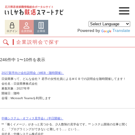
石川県若者就職情報総合ポータルサイト
Powered by
Translate
ログイン
会員登録
企業様
企業説明会で探す
246件中 1〜10件を表示
2027新卒向け会社説明会（WEB・随時開催）
日栄商事って、どんな会社？ 若手の女性社員によるＷＥＢでの説明会を随時開催してます！
会社名：日栄商事株式会社
募集対象：2027年卒
開催日：随時
会場：Microsoft Teamsを利用します
ログイン
会員登録
企業様
中橋システム・オフィス見学会♪（半日開催）
**「働くイメージ」がきっと見つかる、少人数制の見学会です。** システム開発の仕事と聞く
と、「プログラミングができないと難しそう…」という...
会社名：中橋システム株式会社