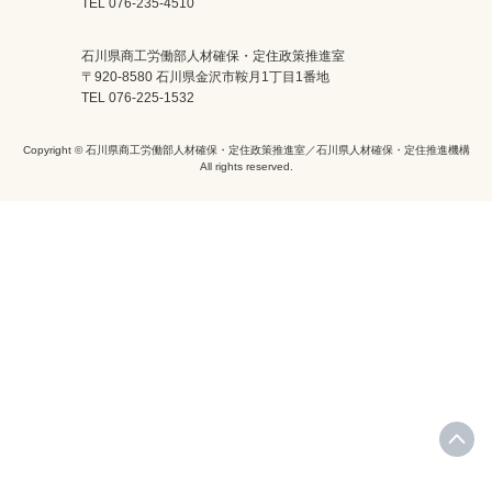
TEL 076-235-4510
石川県商工労働部人材確保・定住政策推進室
〒920-8580 石川県金沢市鞍月1丁目1番地
TEL 076-225-1532
Copyright © 石川県商工労働部人材確保・定住政策推進室／石川県人材確保・定住推進機構
All rights reserved.