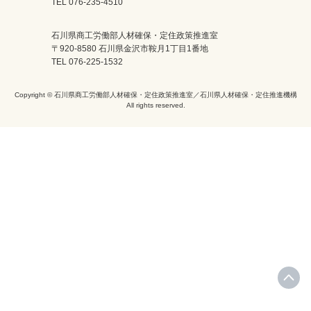
TEL 076-235-4510
石川県商工労働部人材確保・定住政策推進室
〒920-8580 石川県金沢市鞍月1丁目1番地
TEL 076-225-1532
Copyright © 石川県商工労働部人材確保・定住政策推進室／石川県人材確保・定住推進機構
All rights reserved.