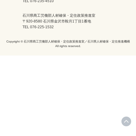
TEL 076-235-4510
石川県商工労働部人材確保・定住政策推進室
〒920-8580 石川県金沢市鞍月1丁目1番地
TEL 076-225-1532
Copyright © 石川県商工労働部人材確保・定住政策推進室／石川県人材確保・定住推進機構
All rights reserved.