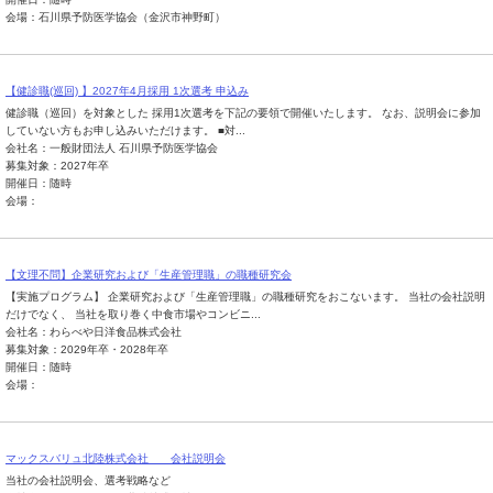
会場：石川県予防医学協会（金沢市神野町）
【健診職(巡回) 】2027年4月採用 1次選考 申込み
健診職（巡回）を対象とした 採用1次選考を下記の要領で開催いたします。 なお、説明会に参加
していない方もお申し込みいただけます。 ■対...
会社名：一般財団法人 石川県予防医学協会
募集対象：2027年卒
開催日：随時
会場：
【文理不問】企業研究および「生産管理職」の職種研究会
【実施プログラム】 企業研究および「生産管理職」の職種研究をおこないます。 当社の会社説明
だけでなく、 当社を取り巻く中食市場やコンビニ...
会社名：わらべや日洋食品株式会社
募集対象：2029年卒・2028年卒
開催日：随時
会場：
マックスバリュ北陸株式会社 会社説明会
当社の会社説明会、選考戦略など