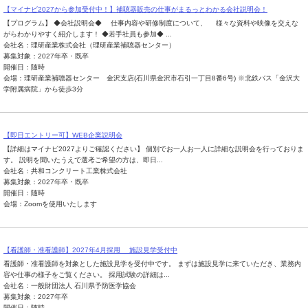
【マイナビ2027から参加受付中！】補聴器販売の仕事がまるっとわかる会社説明会！
【プログラム】 ◆会社説明会◆ 仕事内容や研修制度について、 様々な資料や映像を交えな
がらわかりやすく紹介します！ ◆若手社員も参加◆ ...
会社名：理研産業株式会社（理研産業補聴器センター）
募集対象：2027年卒・既卒
開催日：随時
会場：理研産業補聴器センター 金沢支店(石川県金沢市石引一丁目8番6号) ※北鉄バス「金沢大
学附属病院」から徒歩3分
【即日エントリー可】WEB企業説明会
【詳細はマイナビ2027よりご確認ください】 個別でお一人お一人に詳細な説明会を行っておりま
す。 説明を聞いたうえで選考ご希望の方は、即日...
会社名：共和コンクリート工業株式会社
募集対象：2027年卒・既卒
開催日：随時
会場：Zoomを使用いたします
【看護師・准看護師】2027年4月採用 施設見学受付中
看護師・准看護師を対象とした施設見学を受付中です。 まずは施設見学に来ていただき、業務内
容や仕事の様子をご覧ください。 採用試験の詳細は...
会社名：一般財団法人 石川県予防医学協会
募集対象：2027年卒
開催日：随時