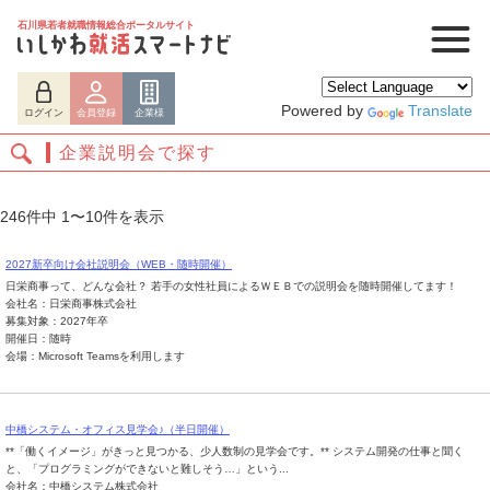
石川県若者就職情報総合ポータルサイト
Powered by
Translate
ログイン
会員登録
企業様
企業説明会で探す
246件中 1〜10件を表示
2027新卒向け会社説明会（WEB・随時開催）
日栄商事って、どんな会社？ 若手の女性社員によるＷＥＢでの説明会を随時開催してます！
会社名：日栄商事株式会社
募集対象：2027年卒
開催日：随時
会場：Microsoft Teamsを利用します
ログイン
会員登録
企業様
中橋システム・オフィス見学会♪（半日開催）
**「働くイメージ」がきっと見つかる、少人数制の見学会です。** システム開発の仕事と聞く
と、「プログラミングができないと難しそう…」という...
会社名：中橋システム株式会社