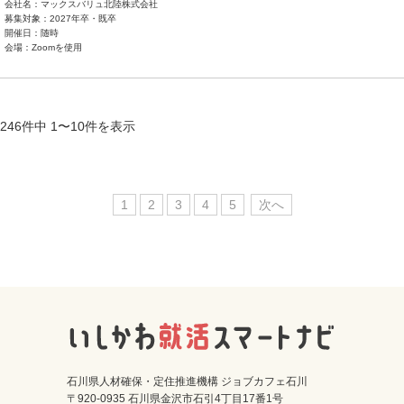
会社名：マックスバリュ北陸株式会社
募集対象：2027年卒・既卒
開催日：随時
会場：Zoomを使用
246件中 1〜10件を表示
1
2
3
4
5
次へ
石川県人材確保・定住推進機構 ジョブカフェ石川
〒920-0935 石川県金沢市石引4丁目17番1号