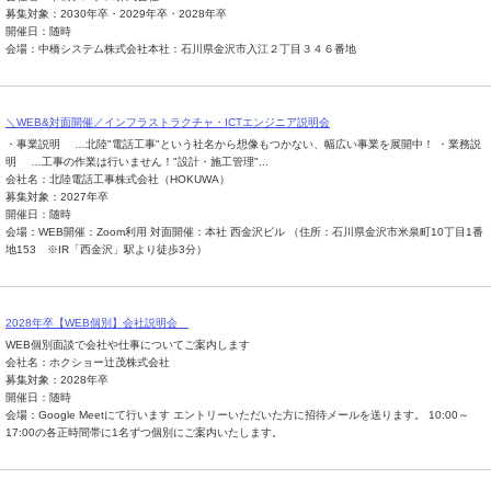
募集対象：2030年卒・2029年卒・2028年卒
開催日：随時
会場：中橋システム株式会社本社：石川県金沢市入江２丁目３４６番地
＼WEB&対面開催／インフラストラクチャ・ICTエンジニア説明会
・事業説明 …北陸"電話工事"という社名から想像もつかない、幅広い事業を展開中！ ・業務説
明 …工事の作業は行いません！"設計・施工管理"...
会社名：北陸電話工事株式会社（HOKUWA）
募集対象：2027年卒
開催日：随時
会場：WEB開催：Zoom利用 対面開催：本社 西金沢ビル （住所：石川県金沢市米泉町10丁目1番
地153 ※IR「西金沢」駅より徒歩3分）
2028年卒【WEB個別】会社説明会
WEB個別面談で会社や仕事についてご案内します
会社名：ホクショー辻茂株式会社
募集対象：2028年卒
開催日：随時
会場：Google Meetにて行います エントリーいただいた方に招待メールを送ります。 10:00～
17:00の各正時間帯に1名ずつ個別にご案内いたします。