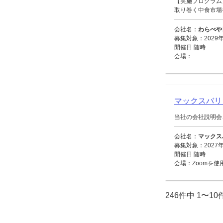
【実施プログラム
取り巻く中食市場や
会社名：
わらべや
募集対象：2029年
開催日 随時
会場：
マックスバ
当社の会社説明会
会社名：
マックス
募集対象：2027
開催日 随時
会場：Zoomを使
246件中 1〜1