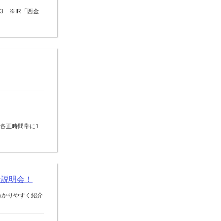
3 ※IR「西金
0の各正時間帯に1
社説明会！
わかりやすく紹介