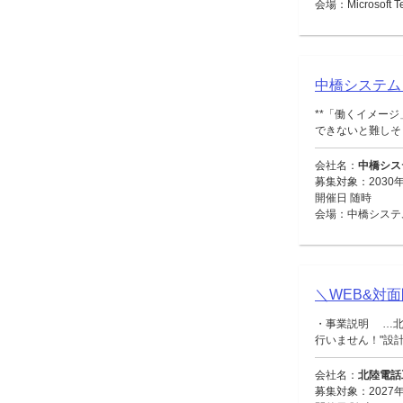
会場：Microsoft
中橋システム
**「働くイメー
できないと難しそう
会社名：
中橋シス
募集対象：2030年
開催日 随時
会場：中橋システ
＼WEB&対
・事業説明 …北
行いません！"設計・
会社名：
北陸電話
募集対象：2027