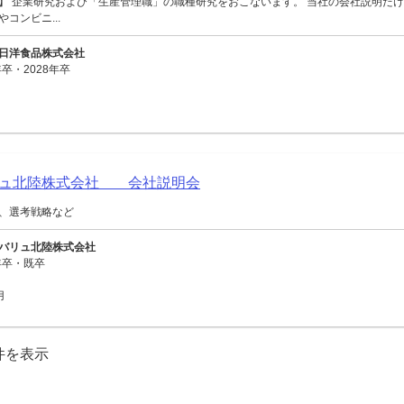
】 企業研究および「生産管理職」の職種研究をおこないます。 当社の会社説明だけ
コンビニ...
日洋食品株式会社
卒・2028年卒
リュ北陸株式会社 会社説明会
、選考戦略など
バリュ北陸株式会社
年卒・既卒
用
0件を表示