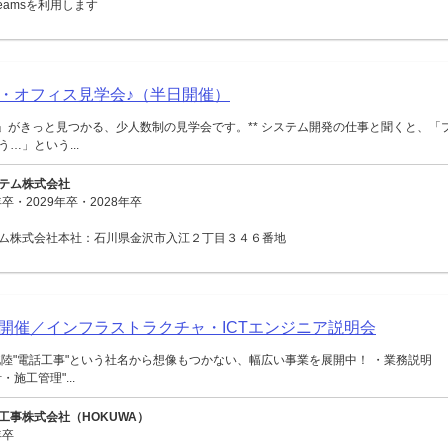
 Teamsを利用します
・オフィス見学会♪（半日開催）
ジ」がきっと見つかる、少人数制の見学会です。** システム開発の仕事と聞くと、「
…」という...
テム株式会社
卒・2029年卒・2028年卒
ム株式会社本社：石川県金沢市入江２丁目３４６番地
面開催／インフラストラクチャ・ICTエンジニア説明会
陸"電話工事"という社名から想像もつかない、幅広い事業を展開中！ ・業務説明
施工管理"...
工事株式会社（HOKUWA）
年卒