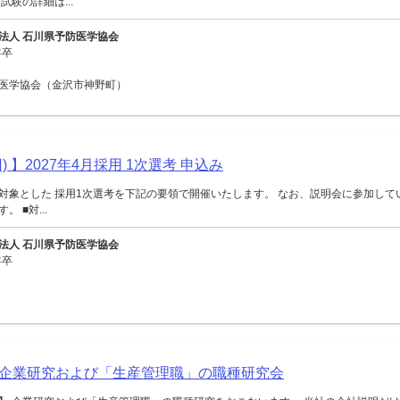
試験の詳細は...
法人 石川県予防医学協会
年卒
医学協会（金沢市神野町）
) 】2027年4月採用 1次選考 申込み
対象とした 採用1次選考を下記の要領で開催いたします。 なお、説明会に参加して
 ■対...
法人 石川県予防医学協会
年卒
企業研究および「生産管理職」の職種研究会