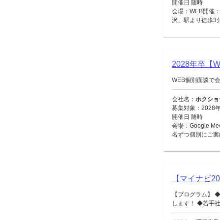
開催日 随時
会場：WEB開催：
沢」駅より徒歩3
2028年卒
WEB個別面談で
会社名：
ホクショ
募集対象：2028
開催日 随時
会場：Google 
名ずつ個別にご案
【マイナビ2
【プログラム】 
します！ ◆若手社員