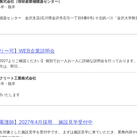
株式会社（理研産業補聴器センター）
年卒・既卒
聴器センター 金沢支店(石川県金沢市石引一丁目8番6号) ※北鉄バス「金沢大学附
リー可】WEB企業説明会
2027よりご確認ください】 個別でお一人お一人に詳細な説明会を行っております。
は、即日...
クリート工業株式会社
年卒・既卒
用いたします
看護師】2027年4月採用 施設見学受付中
を対象とした施設見学を受付中です。 まずは施設見学に来ていただき、業務内容や