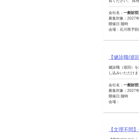
覧ください。 採用
会社名：
一般財団
募集対象：2027
開催日 随時
会場：石川県予防
【健診職(巡回
健診職（巡回）を
し込みいただけます。
会社名：
一般財団
募集対象：2027
開催日 随時
会場：
【文理不問】