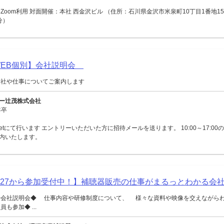
Zoom利用 対面開催：本社 西金沢ビル （住所：石川県金沢市米泉町10丁目1番地15
分）
【WEB個別】会社説明会
会社や仕事についてご案内します
ー辻茂株式会社
年卒
Meetにて行います エントリーいただいた方に招待メールを送ります。 10:00～17:0
内いたします。
027から参加受付中！】補聴器販売の仕事がまるっとわかる会
◆会社説明会◆ 仕事内容や研修制度について、 様々な資料や映像を交えながら
も参加◆ ...