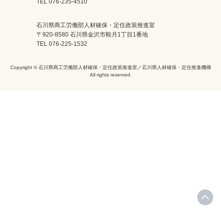
TEL 076-235-4510
石川県商工労働部人材確保・定住政策推進室
〒920-8580 石川県金沢市鞍月1丁目1番地
TEL 076-225-1532
Copyright © 石川県商工労働部人材確保・定住政策推進室／石川県人材確保・定住推進機構
All rights reserved.