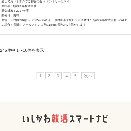
施しておりますのでご都合の合う エントリーはマイ...
会社名：協和道路株式会社
募集対象：2027年卒
開催日：随時
会場：＜対面の場合＞ 〒924-0841 石川県白山市平松町２６３番地１ 協和道路株式会社 ＜WEB
の場合＞ 別途、メールアドレス宛にzoom視聴URLを送付します
245件中 1〜10件を表示
1
2
3
4
5
次へ