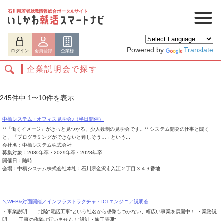
石川県若者就職情報総合ポータルサイト
Powered by
Translate
ログイン
会員登録
企業様
企業説明会で探す
245件中 1〜10件を表示
中橋システム・オフィス見学会♪（半日開催）
**「働くイメージ」がきっと見つかる、少人数制の見学会です。** システム開発の仕事と聞く
と、「プログラミングができないと難しそう…」という...
会社名：中橋システム株式会社
募集対象：2030年卒・2029年卒・2028年卒
開催日：随時
会場：中橋システム株式会社本社：石川県金沢市入江２丁目３４６番地
ログイン
会員登録
企業様
＼WEB&対面開催／インフラストラクチャ・ICTエンジニア説明会
・事業説明 …北陸"電話工事"という社名から想像もつかない、幅広い事業を展開中！ ・業務説
明 …工事の作業は行いません！"設計・施工管理"...