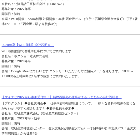
会社名：北陸電話工事株式会社（HOKUWA）
募集対象：2027年卒
開催日：随時
会場：WEB開催：Zoom利用 対面開催：本社 西金沢ビル （住所：石川県金沢市米泉町10丁目1番
地153 ※IR「西金沢」駅より徒歩3分）
2028年卒【WEB個別】会社説明会
WEB個別面談で会社や仕事についてご案内します
会社名：ホクショー辻茂株式会社
募集対象：2028年卒
開催日：随時
会場：Google Meetにて行います エントリーいただいた方に招待メールを送ります。 10:00～
17:00の各正時間帯に1名ずつ個別にご案内いたします。
【マイナビ2027から参加受付中！】補聴器販売の仕事がまるっとわかる会社説明会！
【プログラム】 ◆会社説明会◆ 仕事内容や研修制度について、 様々な資料や映像を交えな
がらわかりやすく紹介します！ ◆若手社員も参加◆ ...
会社名：理研産業株式会社（理研産業補聴器センター）
募集対象：2027年卒・既卒
開催日：随時
会場：理研産業補聴器センター 金沢支店(石川県金沢市石引一丁目8番6号) ※北鉄バス「金沢大
学附属病院」から徒歩3分