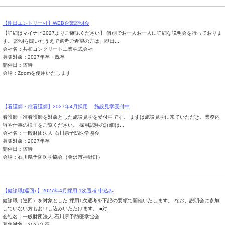
【即日エントリー可】WEB企業説明会
【詳細はマイナビ2027よりご確認ください】 個別でお一人お一人に詳細な説明会を行っておりま
す。 説明を聞いたうえで選考ご希望の方は、即日...
会社名：共和コンクリート工業株式会社
募集対象：2027年卒・既卒
開催日：随時
会場：Zoomを使用いたします
【看護師・准看護師】2027年4月採用 施設見学受付中
看護師・准看護師を対象とした施設見学を受付中です。 まずは施設見学に来ていただき、業務内
容や仕事の様子をご覧ください。 採用試験の詳細は...
会社名：一般財団法人 石川県予防医学協会
募集対象：2027年卒
開催日：随時
会場：石川県予防医学協会（金沢市神野町）
【健診職(巡回) 】2027年4月採用 1次選考 申込み
健診職（巡回）を対象とした 採用1次選考を下記の要領で開催いたします。 なお、説明会に参加
していない方もお申し込みいただけます。 ■対...
会社名：一般財団法人 石川県予防医学協会
募集対象：2027年卒