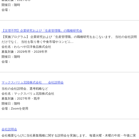
開催日：随時
会場：
【文理不問】企業研究および「生産管理職」の職種研究会
【実施プログラム】 企業研究および「生産管理職」の職種研究をおこないます。 当社の会社説明
だけでなく、 当社を取り巻く中食市場やコンビニ...
会社名：わらべや日洋食品株式会社
募集対象：2029年卒・2028年卒
開催日：随時
会場：
マックスバリュ北陸株式会社 会社説明会
当社の会社説明会、選考戦略など
会社名：マックスバリュ北陸株式会社
募集対象：2027年卒・既卒
開催日：随時
会場：Zoomを使用
会社説明会
会社概要ならびに当社募集職種に関する説明会を実施します。 毎週火曜・木曜の午前・午後に実