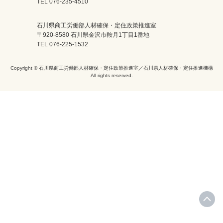
TEL 076-235-4510
石川県商工労働部人材確保・定住政策推進室
〒920-8580 石川県金沢市鞍月1丁目1番地
TEL 076-225-1532
Copyright © 石川県商工労働部人材確保・定住政策推進室／石川県人材確保・定住推進機構
All rights reserved.