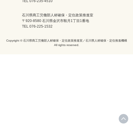
TEL 076-235-4510
石川県商工労働部人材確保・定住政策推進室
〒920-8580 石川県金沢市鞍月1丁目1番地
TEL 076-225-1532
Copyright © 石川県商工労働部人材確保・定住政策推進室／石川県人材確保・定住推進機構
All rights reserved.