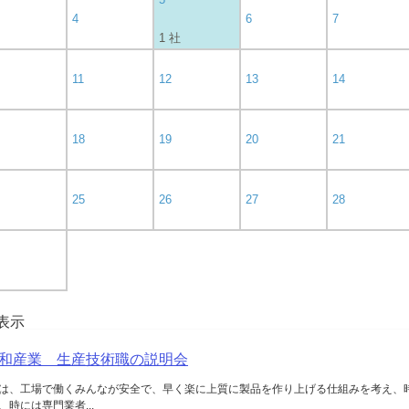
4
6
7
1 社
11
12
13
14
18
19
20
21
25
26
27
28
を表示
和産業 生産技術職の説明会
は、工場で働くみんなが安全で、早く楽に上質に製品を作り上げる仕組みを考え、
時には専門業者...