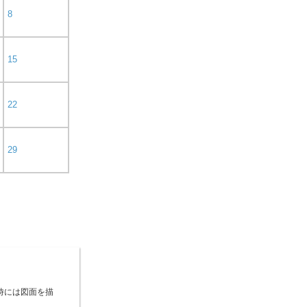
8
15
22
29
時には図面を描