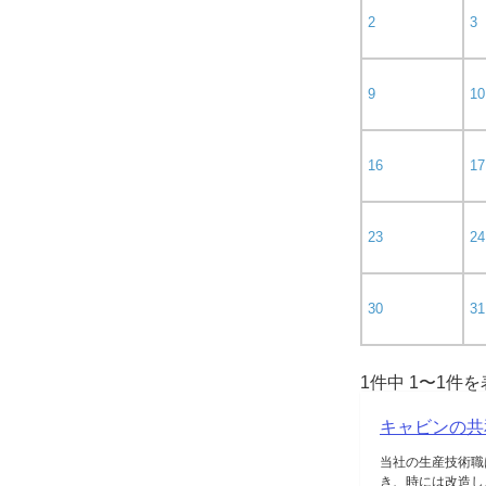
2
3
9
10
16
17
23
24
30
31
1件中 1〜1件
キャビンの共
当社の生産技術職
き、時には改造し、