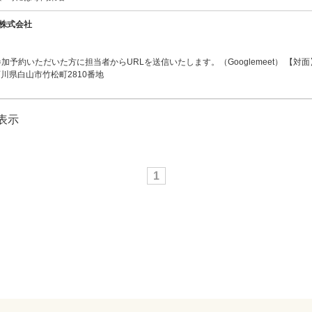
株式会社
参加予約いただいた方に担当者からURLを送信いたします。（Googlemeet） 【対
川県白山市竹松町2810番地
を表示
1