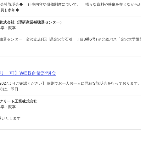
◆会社説明会◆ 仕事内容や研修制度について、 様々な資料や映像を交えながら
も参加◆ ...
株式会社（理研産業補聴器センター）
年卒・既卒
聴器センター 金沢支店(石川県金沢市石引一丁目8番6号) ※北鉄バス「金沢大学附
リー可】WEB企業説明会
2027よりご確認ください】 個別でお一人お一人に詳細な説明会を行っております。
は、即日...
クリート工業株式会社
年卒・既卒
用いたします