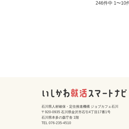
246件中 1〜1
石川県人材確保・定住推進機構 ジョブカフェ石川
〒920-0935 石川県金沢市石引4丁目17番1号
石川県本多の森庁舎 1階
TEL 076-235-4510