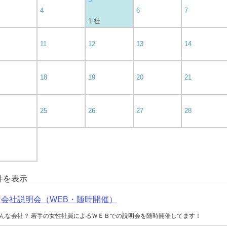
4
6
7
1 社
11
12
13
14
18
19
20
21
25
26
27
28
0件を表示
向け会社説明会（WEB・随時開催）
んな会社？ 若手の女性社員によるＷＥＢでの説明会を随時開催してます！