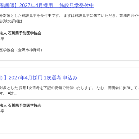
看護師】2027年4月採用 施設見学受付中
を対象とした施設見学を受付中です。 まずは施設見学に来ていただき、業務内容や
試験の詳細は...
法人 石川県予防医学協会
年卒
医学協会（金沢市神野町）
) 】2027年4月採用 1次選考 申込み
対象とした 採用1次選考を下記の要領で開催いたします。 なお、説明会に参加して
 ■対...
法人 石川県予防医学協会
年卒