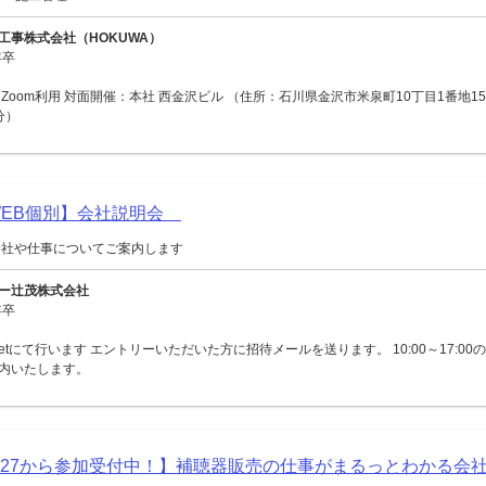
工事株式会社（HOKUWA）
年卒
Zoom利用 対面開催：本社 西金沢ビル （住所：石川県金沢市米泉町10丁目1番地15
分）
【WEB個別】会社説明会
会社や仕事についてご案内します
ー辻茂株式会社
年卒
Meetにて行います エントリーいただいた方に招待メールを送ります。 10:00～17:0
内いたします。
027から参加受付中！】補聴器販売の仕事がまるっとわかる会