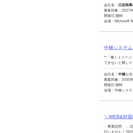
会社名：
日栄商事
募集対象：2027
開催日 随時
会場：Microsoft
中橋システム
**「働くイメー
できないと難しそう
会社名：
中橋シス
募集対象：2030年
開催日 随時
会場：中橋システ
＼WEB&対
・事業説明 …北
行いません！"設計・