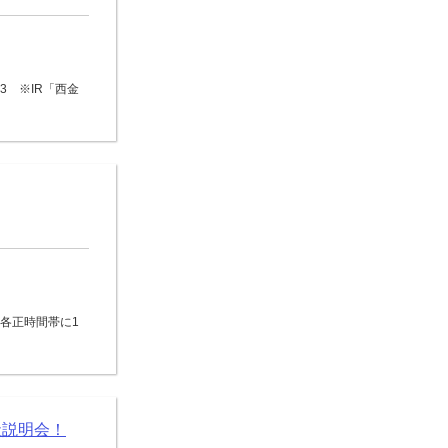
3 ※IR「西金
0の各正時間帯に1
社説明会！