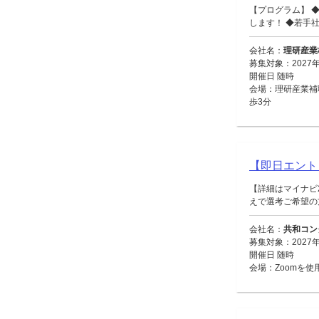
【プログラム】 
します！ ◆若手社員
会社名：
理研産業
募集対象：2027
開催日 随時
会場：理研産業補
歩3分
【即日エント
【詳細はマイナビ
えで選考ご希望の方
会社名：
共和コン
募集対象：2027
開催日 随時
会場：Zoomを使