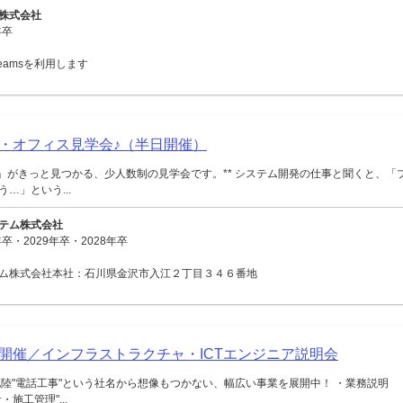
株式会社
年卒
 Teamsを利用します
・オフィス見学会♪（半日開催）
ジ」がきっと見つかる、少人数制の見学会です。** システム開発の仕事と聞くと、「
…」という...
テム株式会社
卒・2029年卒・2028年卒
ム株式会社本社：石川県金沢市入江２丁目３４６番地
面開催／インフラストラクチャ・ICTエンジニア説明会
陸"電話工事"という社名から想像もつかない、幅広い事業を展開中！ ・業務説明
施工管理"...