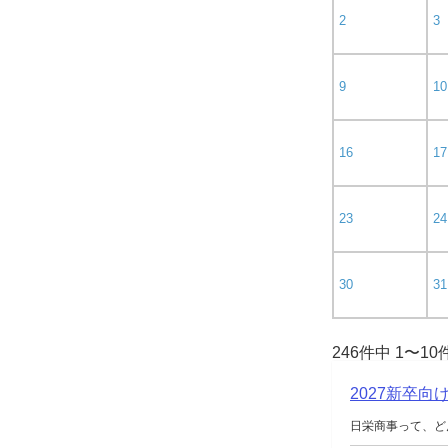
2
3
9
10
16
17
23
24
30
31
246件中 1〜1
2027新卒
日栄商事って、ど