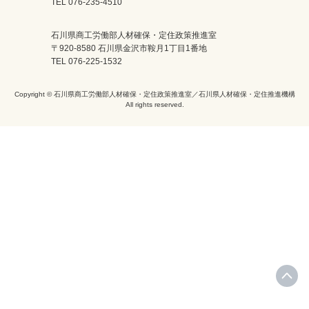
TEL 076-235-4510
石川県商工労働部人材確保・定住政策推進室
〒920-8580 石川県金沢市鞍月1丁目1番地
TEL 076-225-1532
Copyright © 石川県商工労働部人材確保・定住政策推進室／石川県人材確保・定住推進機構
All rights reserved.