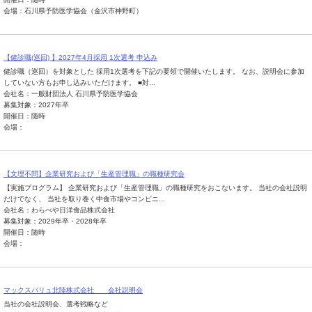
会場：石川県予防医学協会（金沢市神野町）
【健診職(巡回) 】2027年4月採用 1次選考 申込み
健診職（巡回）を対象とした 採用1次選考を下記の要領で開催いたします。 なお、説明会に参加
していない方もお申し込みいただけます。 ■対...
会社名：一般財団法人 石川県予防医学協会
募集対象：2027年卒
開催日：随時
会場：
【文理不問】企業研究および「生産管理職」の職種研究会
【実施プログラム】 企業研究および「生産管理職」の職種研究をおこないます。 当社の会社説明
だけでなく、 当社を取り巻く中食市場やコンビニ...
会社名：わらべや日洋食品株式会社
募集対象：2029年卒・2028年卒
開催日：随時
会場：
マックスバリュ北陸株式会社 会社説明会
当社の会社説明会、選考戦略など