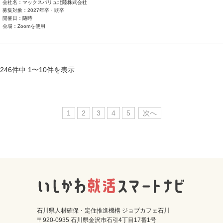
会社名：マックスバリュ北陸株式会社
募集対象：2027年卒・既卒
開催日：随時
会場：Zoomを使用
246件中 1〜10件を表示
1
2
3
4
5
次へ
石川県人材確保・定住推進機構 ジョブカフェ石川
〒920-0935 石川県金沢市石引4丁目17番1号