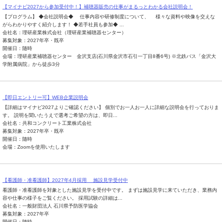
【マイナビ2027から参加受付中！】補聴器販売の仕事がまるっとわかる会社説明会！
【プログラム】 ◆会社説明会◆ 仕事内容や研修制度について、 様々な資料や映像を交えな
がらわかりやすく紹介します！ ◆若手社員も参加◆ ...
会社名：理研産業株式会社（理研産業補聴器センター）
募集対象：2027年卒・既卒
開催日：随時
会場：理研産業補聴器センター 金沢支店(石川県金沢市石引一丁目8番6号) ※北鉄バス「金沢大
学附属病院」から徒歩3分
【即日エントリー可】WEB企業説明会
【詳細はマイナビ2027よりご確認ください】 個別でお一人お一人に詳細な説明会を行っておりま
す。 説明を聞いたうえで選考ご希望の方は、即日...
会社名：共和コンクリート工業株式会社
募集対象：2027年卒・既卒
開催日：随時
会場：Zoomを使用いたします
【看護師・准看護師】2027年4月採用 施設見学受付中
看護師・准看護師を対象とした施設見学を受付中です。 まずは施設見学に来ていただき、業務内
容や仕事の様子をご覧ください。 採用試験の詳細は...
会社名：一般財団法人 石川県予防医学協会
募集対象：2027年卒
開催日：随時