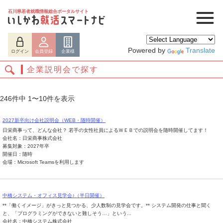
石川県若者就職情報総合ポータルサイト
Powered by
Translate
ログイン
会員登録
企業様
企業説明会で探す
246件中 1〜10件を表示
2027新卒向け会社説明会（WEB・随時開催）
日栄商事って、どんな会社？ 若手の女性社員によるＷＥＢでの説明会を随時開催してます！
会社名：日栄商事株式会社
募集対象：2027年卒
開催日：随時
会場：Microsoft Teamsを利用します
ログイン
会員登録
企業様
中橋システム・オフィス見学会♪（半日開催）
**「働くイメージ」がきっと見つかる、少人数制の見学会です。** システム開発の仕事と聞く
と、「プログラミングができないと難しそう…」という...
会社名：中橋システム株式会社