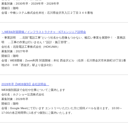
募集対象：2030年卒・2029年卒・2028年卒
開催日：随時
会場：中橋システム株式会社本社：石川県金沢市入江２丁目３４６番地
＼WEB&対面開催／インフラストラクチャ・ICTエンジニア説明会
・事業説明 …北陸"電話工事"という社名から想像もつかない、幅広い事業を展開中！ ・業務説
明 …工事の作業は行いません！"設計・施工管理"...
会社名：北陸電話工事株式会社（HOKUWA）
募集対象：2027年卒
開催日：随時
会場：WEB開催：Zoom利用 対面開催：本社 西金沢ビル （住所：石川県金沢市米泉町10丁目1番
地153 ※IR「西金沢」駅より徒歩3分）
2028年卒【WEB個別】会社説明会
WEB個別面談で会社や仕事についてご案内します
会社名：ホクショー辻茂株式会社
募集対象：2028年卒
開催日：随時
会場：Google Meetにて行います エントリーいただいた方に招待メールを送ります。 10:00～
17:00の各正時間帯に1名ずつ個別にご案内いたします。