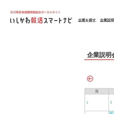
石川県若者就職情報総合ポータルサイト
企業を探す
企業説
企業説明
日
1
2
9