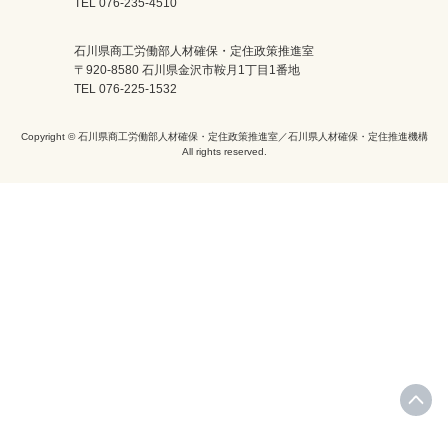
TEL 076-235-4510
石川県商工労働部人材確保・定住政策推進室
〒920-8580 石川県金沢市鞍月1丁目1番地
TEL 076-225-1532
Copyright © 石川県商工労働部人材確保・定住政策推進室／石川県人材確保・定住推進機構
All rights reserved.