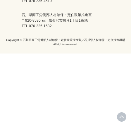
TEL 076-235-4510
石川県商工労働部人材確保・定住政策推進室
〒920-8580 石川県金沢市鞍月1丁目1番地
TEL 076-225-1532
Copyright © 石川県商工労働部人材確保・定住政策推進室／石川県人材確保・定住推進機構
All rights reserved.