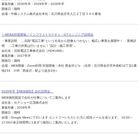
募集対象：2030年卒・2029年卒・2028年卒
開催日：随時
会場：中橋システム株式会社本社：石川県金沢市入江２丁目３４６番地
＼WEB&対面開催／インフラストラクチャ・ICTエンジニア説明会
・事業説明 …北陸"電話工事"という社名から想像もつかない、幅広い事業を展開中！ ・業務説
明 …工事の作業は行いません！"設計・施工管理"...
会社名：北陸電話工事株式会社（HOKUWA）
募集対象：2027年卒
開催日：随時
会場：WEB開催：Zoom利用 対面開催：本社 西金沢ビル （住所：石川県金沢市米泉町10丁目1番
地153 ※IR「西金沢」駅より徒歩3分）
2028年卒【WEB個別】会社説明会
WEB個別面談で会社や仕事についてご案内します
会社名：ホクショー辻茂株式会社
募集対象：2028年卒
開催日：随時
会場：Google Meetにて行います エントリーいただいた方に招待メールを送ります。 10:00～
17:00の各正時間帯に1名ずつ個別にご案内いたします。