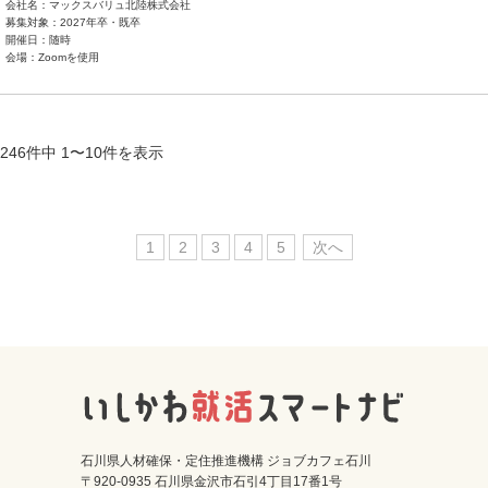
会社名：マックスバリュ北陸株式会社
募集対象：2027年卒・既卒
開催日：随時
会場：Zoomを使用
246件中 1〜10件を表示
1
2
3
4
5
次へ
石川県人材確保・定住推進機構 ジョブカフェ石川
〒920-0935 石川県金沢市石引4丁目17番1号