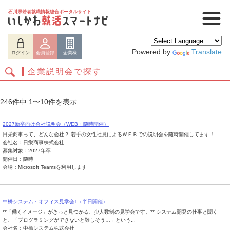
石川県若者就職情報総合ポータルサイト
Powered by
Translate
ログイン
会員登録
企業様
企業説明会で探す
246件中 1〜10件を表示
2027新卒向け会社説明会（WEB・随時開催）
日栄商事って、どんな会社？ 若手の女性社員によるＷＥＢでの説明会を随時開催してます！
会社名：日栄商事株式会社
募集対象：2027年卒
開催日：随時
会場：Microsoft Teamsを利用します
ログイン
会員登録
企業様
中橋システム・オフィス見学会♪（半日開催）
**「働くイメージ」がきっと見つかる、少人数制の見学会です。** システム開発の仕事と聞く
と、「プログラミングができないと難しそう…」という...
会社名：中橋システム株式会社