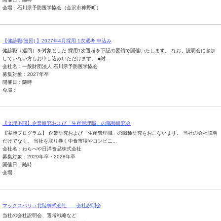
会場：石川県予防医学協会（金沢市神野町）
【健診職(巡回) 】2027年4月採用 1次選考 申込み
健診職（巡回）を対象とした 採用1次選考を下記の要領で開催いたします。 なお、説明会に参加
していない方もお申し込みいただけます。 ■対...
会社名：一般財団法人 石川県予防医学協会
募集対象：2027年卒
開催日：随時
会場：
【文理不問】企業研究および「生産管理職」の職種研究会
【実施プログラム】 企業研究および「生産管理職」の職種研究をおこないます。 当社の会社説明
だけでなく、 当社を取り巻く中食市場やコンビニ...
会社名：わらべや日洋食品株式会社
募集対象：2029年卒・2028年卒
開催日：随時
会場：
マックスバリュ北陸株式会社 会社説明会
当社の会社説明会、選考戦略など