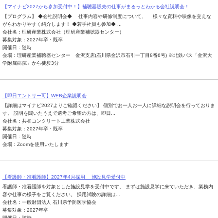
【マイナビ2027から参加受付中！】補聴器販売の仕事がまるっとわかる会社説明会！
【プログラム】 ◆会社説明会◆ 仕事内容や研修制度について、 様々な資料や映像を交えな
がらわかりやすく紹介します！ ◆若手社員も参加◆ ...
会社名：理研産業株式会社（理研産業補聴器センター）
募集対象：2027年卒・既卒
開催日：随時
会場：理研産業補聴器センター 金沢支店(石川県金沢市石引一丁目8番6号) ※北鉄バス「金沢大
学附属病院」から徒歩3分
【即日エントリー可】WEB企業説明会
【詳細はマイナビ2027よりご確認ください】 個別でお一人お一人に詳細な説明会を行っておりま
す。 説明を聞いたうえで選考ご希望の方は、即日...
会社名：共和コンクリート工業株式会社
募集対象：2027年卒・既卒
開催日：随時
会場：Zoomを使用いたします
【看護師・准看護師】2027年4月採用 施設見学受付中
看護師・准看護師を対象とした施設見学を受付中です。 まずは施設見学に来ていただき、業務内
容や仕事の様子をご覧ください。 採用試験の詳細は...
会社名：一般財団法人 石川県予防医学協会
募集対象：2027年卒
開催日：随時