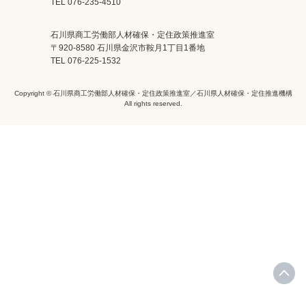
TEL 076-235-4510
石川県商工労働部人材確保・定住政策推進室
〒920-8580 石川県金沢市鞍月1丁目1番地
TEL 076-225-1532
Copyright © 石川県商工労働部人材確保・定住政策推進室／石川県人材確保・定住推進機構
All rights reserved.