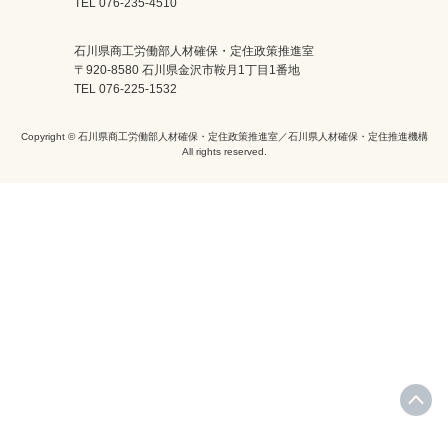
TEL 076-235-4510
石川県商工労働部人材確保・定住政策推進室
〒920-8580 石川県金沢市鞍月1丁目1番地
TEL 076-225-1532
Copyright © 石川県商工労働部人材確保・定住政策推進室／石川県人材確保・定住推進機構
All rights reserved.