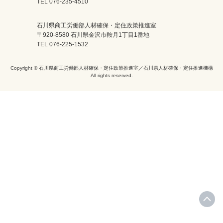
TEL 076-235-4510
石川県商工労働部人材確保・定住政策推進室
〒920-8580 石川県金沢市鞍月1丁目1番地
TEL 076-225-1532
Copyright © 石川県商工労働部人材確保・定住政策推進室／石川県人材確保・定住推進機構
All rights reserved.