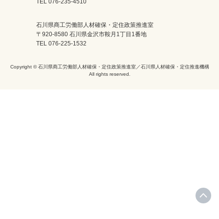
TEL 076-235-4510
石川県商工労働部人材確保・定住政策推進室
〒920-8580 石川県金沢市鞍月1丁目1番地
TEL 076-225-1532
Copyright © 石川県商工労働部人材確保・定住政策推進室／石川県人材確保・定住推進機構
All rights reserved.