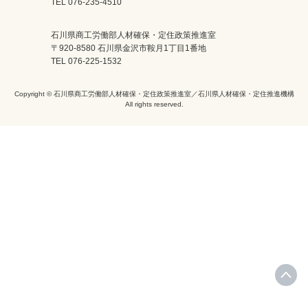
TEL 076-235-4510
石川県商工労働部人材確保・定住政策推進室
〒920-8580 石川県金沢市鞍月1丁目1番地
TEL 076-225-1532
Copyright © 石川県商工労働部人材確保・定住政策推進室／石川県人材確保・定住推進機構
All rights reserved.