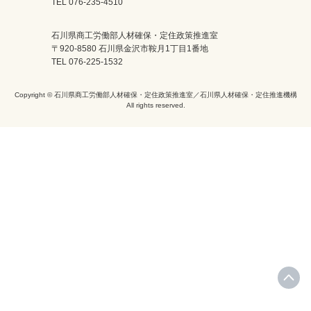
TEL 076-235-4510
石川県商工労働部人材確保・定住政策推進室
〒920-8580 石川県金沢市鞍月1丁目1番地
TEL 076-225-1532
Copyright © 石川県商工労働部人材確保・定住政策推進室／石川県人材確保・定住推進機構
All rights reserved.