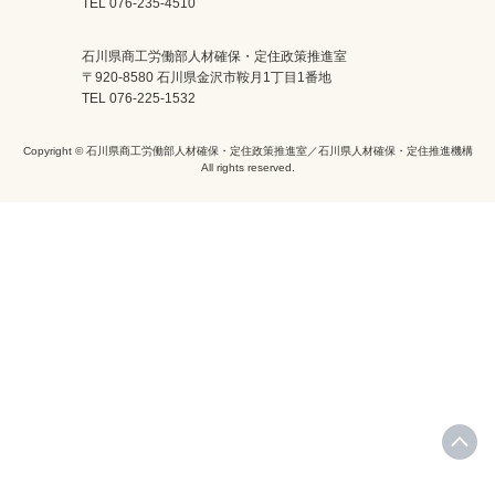
TEL 076-235-4510
石川県商工労働部人材確保・定住政策推進室
〒920-8580 石川県金沢市鞍月1丁目1番地
TEL 076-225-1532
Copyright © 石川県商工労働部人材確保・定住政策推進室／石川県人材確保・定住推進機構
All rights reserved.