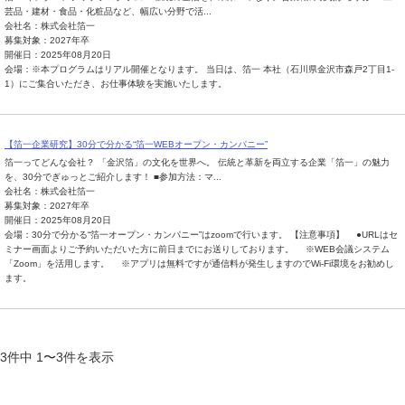
芸品・建材・食品・化粧品など、幅広い分野で活...
会社名：株式会社箔一
募集対象：2027年卒
開催日：2025年08月20日
会場：※本プログラムはリアル開催となります。 当日は、箔一 本社（石川県金沢市森戸2丁目1-
1）にご集合いただき、お仕事体験を実施いたします。
【箔一企業研究】30分で分かる“箔一WEBオープン・カンパニー”
箔一ってどんな会社？ 「金沢箔」の文化を世界へ。 伝統と革新を両立する企業「箔一」の魅力
を、30分でぎゅっとご紹介します！ ■参加方法：マ...
会社名：株式会社箔一
募集対象：2027年卒
開催日：2025年08月20日
会場：30分で分かる“箔一オープン・カンパニー”はzoomで行います。 【注意事項】 ●URLはセ
ミナー画面よりご予約いただいた方に前日までにお送りしております。 ※WEB会議システム
「Zoom」を活用します。 ※アプリは無料ですが通信料が発生しますのでWi-Fi環境をお勧めし
ます。
3件中 1〜3件を表示