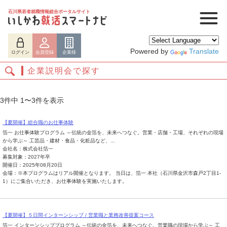
石川県若者就職情報総合ポータルサイト
Powered by
Translate
ログイン
会員登録
企業様
企業説明会で探す
3件中 1〜3件を表示
【夏開催】総合職のお仕事体験
箔一 お仕事体験プログラム ～伝統の金箔を、未来へつなぐ。営業・店舗・工場、それぞれの現場
から学ぶ～ 工芸品・建材・食品・化粧品など、...
会社名：株式会社箔一
募集対象：2027年卒
開催日：2025年08月20日
会場：※本プログラムはリアル開催となります。 当日は、箔一 本社（石川県金沢市森戸2丁目1-
ログイン
会員登録
企業様
1）にご集合いただき、お仕事体験を実施いたします。
【夏開催】５日間インターンシップ / 営業職と業務改善提案コース
箔一 インターンシッププログラム ～伝統の金箔を、未来へつなぐ。営業職の現場から学ぶ～ 工