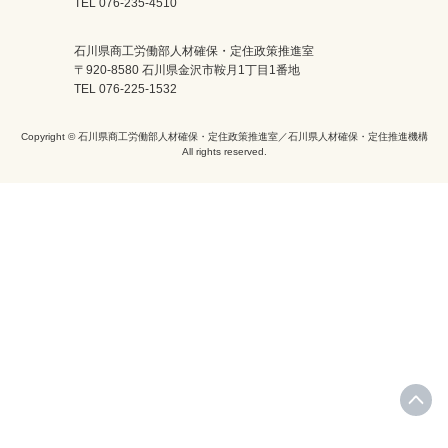
TEL 076-235-4510
石川県商工労働部人材確保・定住政策推進室
〒920-8580 石川県金沢市鞍月1丁目1番地
TEL 076-225-1532
Copyright © 石川県商工労働部人材確保・定住政策推進室／石川県人材確保・定住推進機構
All rights reserved.