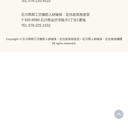
TEL 076-235-4510
石川県商工労働部人材確保・定住政策推進室
〒920-8580 石川県金沢市鞍月1丁目1番地
TEL 076-225-1532
Copyright © 石川県商工労働部人材確保・定住政策推進室／石川県人材確保・定住推進機構
All rights reserved.