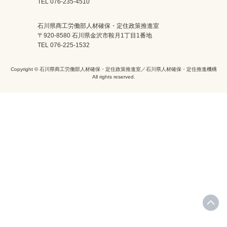
TEL 076-235-4510
石川県商工労働部人材確保・定住政策推進室
〒920-8580 石川県金沢市鞍月1丁目1番地
TEL 076-225-1532
Copyright © 石川県商工労働部人材確保・定住政策推進室／石川県人材確保・定住推進機構
All rights reserved.