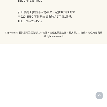
TEL 076-235-4510
石川県商工労働部人材確保・定住政策推進室
〒920-8580 石川県金沢市鞍月1丁目1番地
TEL 076-225-1532
Copyright © 石川県商工労働部人材確保・定住政策推進室／石川県人材確保・定住推進機構
All rights reserved.