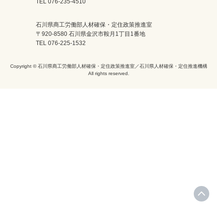
TEL 076-235-4510
石川県商工労働部人材確保・定住政策推進室
〒920-8580 石川県金沢市鞍月1丁目1番地
TEL 076-225-1532
Copyright © 石川県商工労働部人材確保・定住政策推進室／石川県人材確保・定住推進機構
All rights reserved.