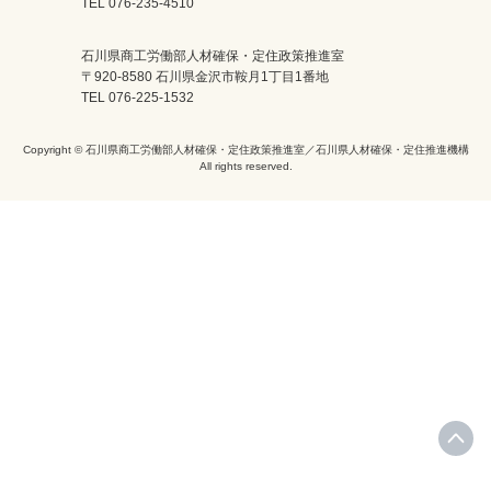
TEL 076-235-4510
石川県商工労働部人材確保・定住政策推進室
〒920-8580 石川県金沢市鞍月1丁目1番地
TEL 076-225-1532
Copyright © 石川県商工労働部人材確保・定住政策推進室／石川県人材確保・定住推進機構
All rights reserved.