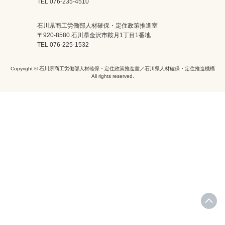
TEL 076-235-4510
石川県商工労働部人材確保・定住政策推進室
〒920-8580 石川県金沢市鞍月1丁目1番地
TEL 076-225-1532
Copyright © 石川県商工労働部人材確保・定住政策推進室／石川県人材確保・定住推進機構
All rights reserved.