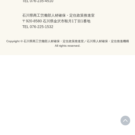
TEL 076-235-4510
石川県商工労働部人材確保・定住政策推進室
〒920-8580 石川県金沢市鞍月1丁目1番地
TEL 076-225-1532
Copyright © 石川県商工労働部人材確保・定住政策推進室／石川県人材確保・定住推進機構
All rights reserved.