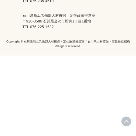
TEL 076-235-4510
石川県商工労働部人材確保・定住政策推進室
〒920-8580 石川県金沢市鞍月1丁目1番地
TEL 076-225-1532
Copyright © 石川県商工労働部人材確保・定住政策推進室／石川県人材確保・定住推進機構
All rights reserved.