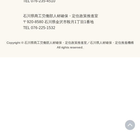
TEL 076-235-4510
石川県商工労働部人材確保・定住政策推進室
〒920-8580 石川県金沢市鞍月1丁目1番地
TEL 076-225-1532
Copyright © 石川県商工労働部人材確保・定住政策推進室／石川県人材確保・定住推進機構
All rights reserved.