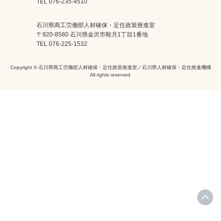
TEL 076-235-4510
石川県商工労働部人材確保・定住政策推進室
〒920-8580 石川県金沢市鞍月1丁目1番地
TEL 076-225-1532
Copyright © 石川県商工労働部人材確保・定住政策推進室／石川県人材確保・定住推進機構
All rights reserved.