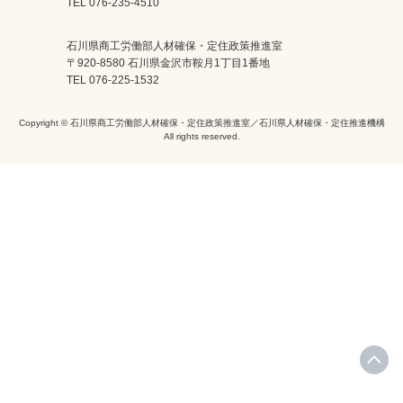
TEL 076-235-4510
石川県商工労働部人材確保・定住政策推進室
〒920-8580 石川県金沢市鞍月1丁目1番地
TEL 076-225-1532
Copyright © 石川県商工労働部人材確保・定住政策推進室／石川県人材確保・定住推進機構
All rights reserved.