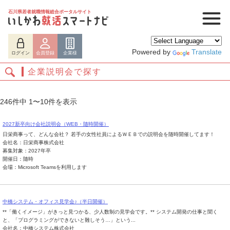
石川県若者就職情報総合ポータルサイト
Powered by
Translate
ログイン
会員登録
企業様
企業説明会で探す
246件中 1〜10件を表示
2027新卒向け会社説明会（WEB・随時開催）
日栄商事って、どんな会社？ 若手の女性社員によるＷＥＢでの説明会を随時開催してます！
会社名：日栄商事株式会社
募集対象：2027年卒
開催日：随時
会場：Microsoft Teamsを利用します
ログイン
会員登録
企業様
中橋システム・オフィス見学会♪（半日開催）
**「働くイメージ」がきっと見つかる、少人数制の見学会です。** システム開発の仕事と聞く
と、「プログラミングができないと難しそう…」という...
会社名：中橋システム株式会社