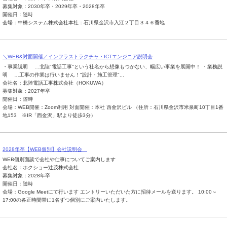
募集対象：2030年卒・2029年卒・2028年卒
開催日：随時
会場：中橋システム株式会社本社：石川県金沢市入江２丁目３４６番地
＼WEB&対面開催／インフラストラクチャ・ICTエンジニア説明会
・事業説明 …北陸"電話工事"という社名から想像もつかない、幅広い事業を展開中！ ・業務説
明 …工事の作業は行いません！"設計・施工管理"...
会社名：北陸電話工事株式会社（HOKUWA）
募集対象：2027年卒
開催日：随時
会場：WEB開催：Zoom利用 対面開催：本社 西金沢ビル （住所：石川県金沢市米泉町10丁目1番
地153 ※IR「西金沢」駅より徒歩3分）
2028年卒【WEB個別】会社説明会
WEB個別面談で会社や仕事についてご案内します
会社名：ホクショー辻茂株式会社
募集対象：2028年卒
開催日：随時
会場：Google Meetにて行います エントリーいただいた方に招待メールを送ります。 10:00～
17:00の各正時間帯に1名ずつ個別にご案内いたします。