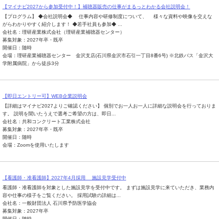
【マイナビ2027から参加受付中！】補聴器販売の仕事がまるっとわかる会社説明会！
【プログラム】 ◆会社説明会◆ 仕事内容や研修制度について、 様々な資料や映像を交えな
がらわかりやすく紹介します！ ◆若手社員も参加◆ ...
会社名：理研産業株式会社（理研産業補聴器センター）
募集対象：2027年卒・既卒
開催日：随時
会場：理研産業補聴器センター 金沢支店(石川県金沢市石引一丁目8番6号) ※北鉄バス「金沢大
学附属病院」から徒歩3分
【即日エントリー可】WEB企業説明会
【詳細はマイナビ2027よりご確認ください】 個別でお一人お一人に詳細な説明会を行っておりま
す。 説明を聞いたうえで選考ご希望の方は、即日...
会社名：共和コンクリート工業株式会社
募集対象：2027年卒・既卒
開催日：随時
会場：Zoomを使用いたします
【看護師・准看護師】2027年4月採用 施設見学受付中
看護師・准看護師を対象とした施設見学を受付中です。 まずは施設見学に来ていただき、業務内
容や仕事の様子をご覧ください。 採用試験の詳細は...
会社名：一般財団法人 石川県予防医学協会
募集対象：2027年卒
開催日：随時