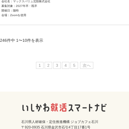
会社名：マックスバリュ北陸株式会社
募集対象：2027年卒・既卒
開催日：随時
会場：Zoomを使用
246件中 1〜10件を表示
1
2
3
4
5
次へ
石川県人材確保・定住推進機構 ジョブカフェ石川
〒920-0935 石川県金沢市石引4丁目17番1号