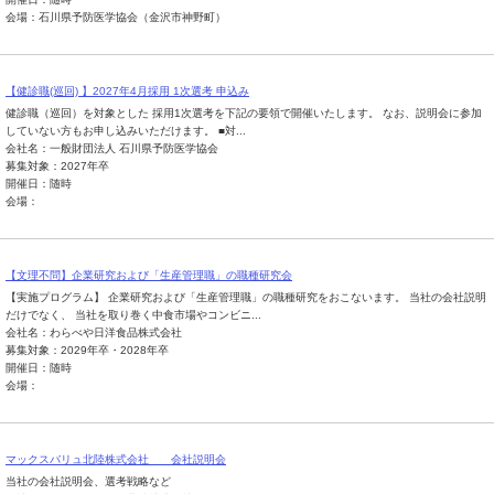
会場：石川県予防医学協会（金沢市神野町）
【健診職(巡回) 】2027年4月採用 1次選考 申込み
健診職（巡回）を対象とした 採用1次選考を下記の要領で開催いたします。 なお、説明会に参加
していない方もお申し込みいただけます。 ■対...
会社名：一般財団法人 石川県予防医学協会
募集対象：2027年卒
開催日：随時
会場：
【文理不問】企業研究および「生産管理職」の職種研究会
【実施プログラム】 企業研究および「生産管理職」の職種研究をおこないます。 当社の会社説明
だけでなく、 当社を取り巻く中食市場やコンビニ...
会社名：わらべや日洋食品株式会社
募集対象：2029年卒・2028年卒
開催日：随時
会場：
マックスバリュ北陸株式会社 会社説明会
当社の会社説明会、選考戦略など