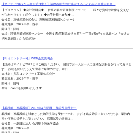
【マイナビ2027から参加受付中！】補聴器販売の仕事がまるっとわかる会社説明会！
【プログラム】 ◆会社説明会◆ 仕事内容や研修制度について、 様々な資料や映像を交えな
がらわかりやすく紹介します！ ◆若手社員も参加◆ ...
会社名：理研産業株式会社（理研産業補聴器センター）
募集対象：2027年卒・既卒
開催日：随時
会場：理研産業補聴器センター 金沢支店(石川県金沢市石引一丁目8番6号) ※北鉄バス「金沢大
学附属病院」から徒歩3分
【即日エントリー可】WEB企業説明会
【詳細はマイナビ2027よりご確認ください】 個別でお一人お一人に詳細な説明会を行っておりま
す。 説明を聞いたうえで選考ご希望の方は、即日...
会社名：共和コンクリート工業株式会社
募集対象：2027年卒・既卒
開催日：随時
会場：Zoomを使用いたします
【看護師・准看護師】2027年4月採用 施設見学受付中
看護師・准看護師を対象とした施設見学を受付中です。 まずは施設見学に来ていただき、業務内
容や仕事の様子をご覧ください。 採用試験の詳細は...
会社名：一般財団法人 石川県予防医学協会
募集対象：2027年卒
開催日：随時