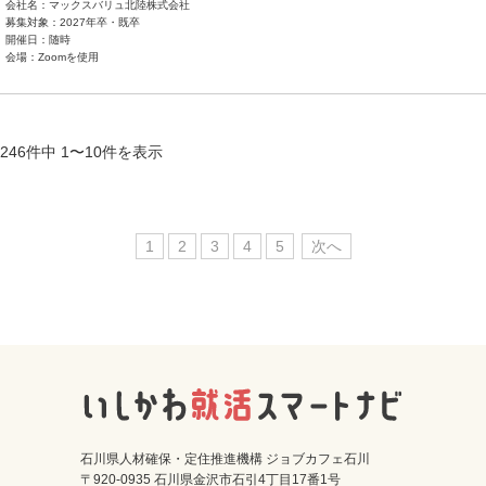
会社名：マックスバリュ北陸株式会社
募集対象：2027年卒・既卒
開催日：随時
会場：Zoomを使用
246件中 1〜10件を表示
1
2
3
4
5
次へ
石川県人材確保・定住推進機構 ジョブカフェ石川
〒920-0935 石川県金沢市石引4丁目17番1号