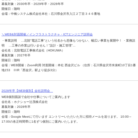
募集対象：2030年卒・2029年卒・2028年卒
開催日：随時
会場：中橋システム株式会社本社：石川県金沢市入江２丁目３４６番地
＼WEB&対面開催／インフラストラクチャ・ICTエンジニア説明会
・事業説明 …北陸"電話工事"という社名から想像もつかない、幅広い事業を展開中！ ・業務説
明 …工事の作業は行いません！"設計・施工管理"...
会社名：北陸電話工事株式会社（HOKUWA）
募集対象：2027年卒
開催日：随時
会場：WEB開催：Zoom利用 対面開催：本社 西金沢ビル （住所：石川県金沢市米泉町10丁目1番
地153 ※IR「西金沢」駅より徒歩3分）
2028年卒【WEB個別】会社説明会
WEB個別面談で会社や仕事についてご案内します
会社名：ホクショー辻茂株式会社
募集対象：2028年卒
開催日：随時
会場：Google Meetにて行います エントリーいただいた方に招待メールを送ります。 10:00～
17:00の各正時間帯に1名ずつ個別にご案内いたします。