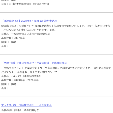
会場：石川県予防医学協会（金沢市神野町）
【健診職(巡回) 】2027年4月採用 1次選考 申込み
健診職（巡回）を対象とした 採用1次選考を下記の要領で開催いたします。 なお、説明会に参加
していない方もお申し込みいただけます。 ■対...
会社名：一般財団法人 石川県予防医学協会
募集対象：2027年卒
開催日：随時
会場：
【文理不問】企業研究および「生産管理職」の職種研究会
【実施プログラム】 企業研究および「生産管理職」の職種研究をおこないます。 当社の会社説明
だけでなく、 当社を取り巻く中食市場やコンビニ...
会社名：わらべや日洋食品株式会社
募集対象：2029年卒・2028年卒
開催日：随時
会場：
マックスバリュ北陸株式会社 会社説明会
当社の会社説明会、選考戦略など