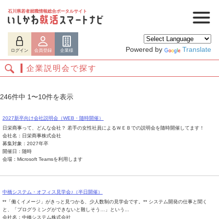
石川県若者就職情報総合ポータルサイト
Powered by
Translate
ログイン
会員登録
企業様
企業説明会で探す
246件中 1〜10件を表示
2027新卒向け会社説明会（WEB・随時開催）
日栄商事って、どんな会社？ 若手の女性社員によるＷＥＢでの説明会を随時開催してます！
会社名：日栄商事株式会社
募集対象：2027年卒
開催日：随時
会場：Microsoft Teamsを利用します
ログイン
会員登録
企業様
中橋システム・オフィス見学会♪（半日開催）
**「働くイメージ」がきっと見つかる、少人数制の見学会です。** システム開発の仕事と聞く
と、「プログラミングができないと難しそう…」という...
会社名：中橋システム株式会社