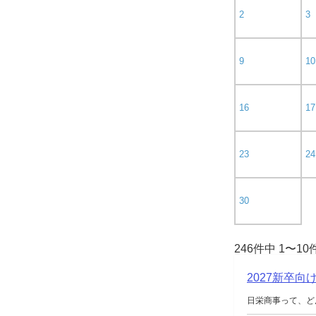
2
3
9
10
16
17
23
24
30
246件中 1〜1
2027新卒
日栄商事って、ど