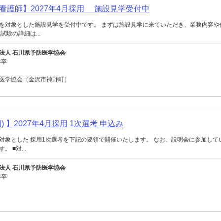
看護師】2027年4月採用 施設見学受付中
を対象とした施設見学を受付中です。 まずは施設見学に来ていただき、業務内容や
試験の詳細は...
法人 石川県予防医学協会
年卒
医学協会（金沢市神野町）
) 】2027年4月採用 1次選考 申込み
対象とした 採用1次選考を下記の要領で開催いたします。 なお、説明会に参加して
 ■対...
法人 石川県予防医学協会
年卒