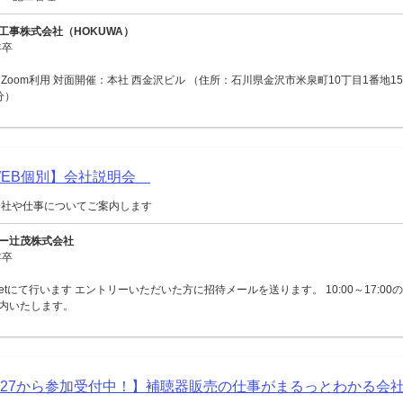
工事株式会社（HOKUWA）
年卒
Zoom利用 対面開催：本社 西金沢ビル （住所：石川県金沢市米泉町10丁目1番地15
分）
【WEB個別】会社説明会
会社や仕事についてご案内します
ー辻茂株式会社
年卒
Meetにて行います エントリーいただいた方に招待メールを送ります。 10:00～17:0
内いたします。
027から参加受付中！】補聴器販売の仕事がまるっとわかる会