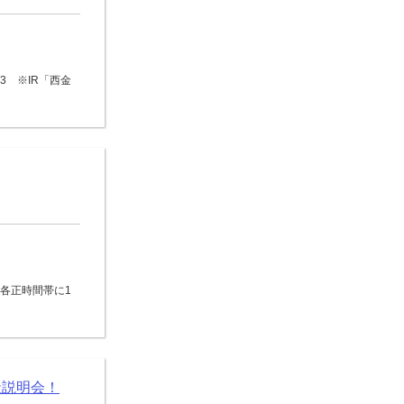
3 ※IR「西金
0の各正時間帯に1
社説明会！