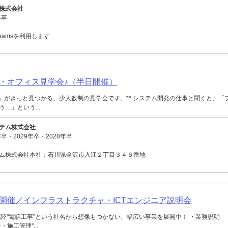
株式会社
年卒
 Teamsを利用します
・オフィス見学会♪（半日開催）
ジ」がきっと見つかる、少人数制の見学会です。** システム開発の仕事と聞くと、「
…」という...
テム株式会社
卒・2029年卒・2028年卒
ム株式会社本社：石川県金沢市入江２丁目３４６番地
面開催／インフラストラクチャ・ICTエンジニア説明会
陸"電話工事"という社名から想像もつかない、幅広い事業を展開中！ ・業務説明
施工管理"...