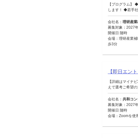
【プログラム】 
します！ ◆若手社員
会社名：
理研産業
募集対象：2027
開催日 随時
会場：理研産業補
歩3分
【即日エント
【詳細はマイナビ
えで選考ご希望の方
会社名：
共和コン
募集対象：2027
開催日 随時
会場：Zoomを使