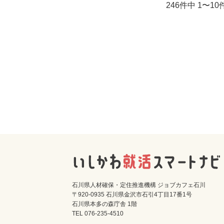
246件中 1〜1
石川県人材確保・定住推進機構 ジョブカフェ石川
〒920-0935 石川県金沢市石引4丁目17番1号
石川県本多の森庁舎 1階
TEL 076-235-4510