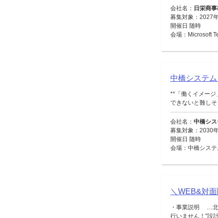
会社名：
日栄商事
募集対象：2027
開催日 随時
会場：Microsoft
中橋システム
**「働くイメー
できないと難しそう
会社名：
中橋シス
募集対象：2030年
開催日 随時
会場：中橋システ
＼WEB&対
・事業説明 …北
行いません！"設計・