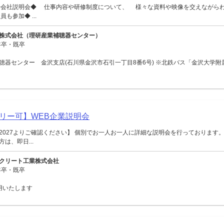
◆会社説明会◆ 仕事内容や研修制度について、 様々な資料や映像を交えながら
も参加◆ ...
株式会社（理研産業補聴器センター）
年卒・既卒
聴器センター 金沢支店(石川県金沢市石引一丁目8番6号) ※北鉄バス「金沢大学附
リー可】WEB企業説明会
2027よりご確認ください】 個別でお一人お一人に詳細な説明会を行っております。
は、即日...
クリート工業株式会社
年卒・既卒
用いたします