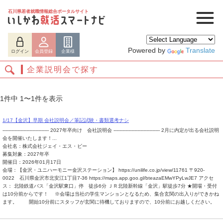
石川県若者就職情報総合ポータルサイト
Powered by
Translate
ログイン
会員登録
企業様
企業説明会で探す
1件中 1〜1件を表示
1/17【金沢】早期 会社説明会／筆記試験・書類選考ナシ
------------------------------- 2027年卒向け 会社説明会 ------------------------------- 2月に内定が出る会社説明
会を開催いたします！...
会社名：株式会社ジェイ・エス・ビー
募集対象：2027年卒
開催日：2026年01月17日
会場：【金沢・ユニハーモニー金沢ステーション】 https://unilife.co.jp/view/11761 〒920-
ログイン
会員登録
企業様
0022 石川県金沢市北安江1丁目7-36 https://maps.app.goo.gl/bteazaEMwYPyLwJE7 アクセ
ス： 北陸鉄道バス「金沢駅東口」停 徒歩6分 ＪＲ北陸新幹線「金沢」駅徒歩7分 ★開場・受付
は10分前からです！ ※会場は当社の学生マンションとなるため、集合玄関の出入りができかね
ます。 開始10分前にスタッフが玄関に待機しておりますので、10分前にお越しください。