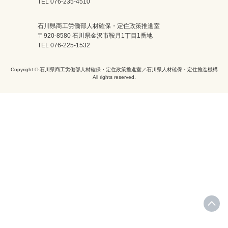
TEL 076-235-4510
石川県商工労働部人材確保・定住政策推進室
〒920-8580 石川県金沢市鞍月1丁目1番地
TEL 076-225-1532
Copyright © 石川県商工労働部人材確保・定住政策推進室／石川県人材確保・定住推進機構
All rights reserved.