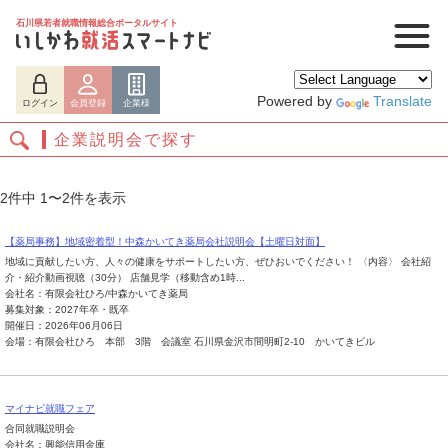
石川県若者就職情報総合ポータルサイト
Powered by
Translate
ログイン
会員登録
企業様
企業説明会で探す
2件中 1〜2件を表示
【薬局事務】地域密着型！中森かいてき薬局会社説明会【土曜日対面】
地域に貢献したい方、人々の健康をサポートしたい方、ぜひおいでください！ 〈内容〉 会社紹
介・紹介動画視聴（30分） 店舗見学（移動含め1時...
会社名：有限会社ひろ/中森かいてき薬局
募集対象：2027年卒・既卒
開催日：2026年06月06日
会場：有限会社ひろ 本部 3階 会議室 石川県金沢市間明町2-10 かいてきビル
ログイン
会員登録
企業様
マイナビ就職フェア
合同就職説明会
会社名：興能信用金庫